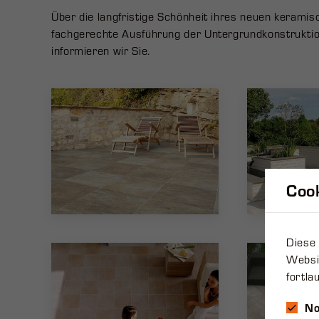
Über die langfristige Schönheit ihres neuen keramis
fachgerechte Ausführung der Untergrundkonstruktio
informieren wir Sie.
Cook
Diese 
Websit
fortla
No