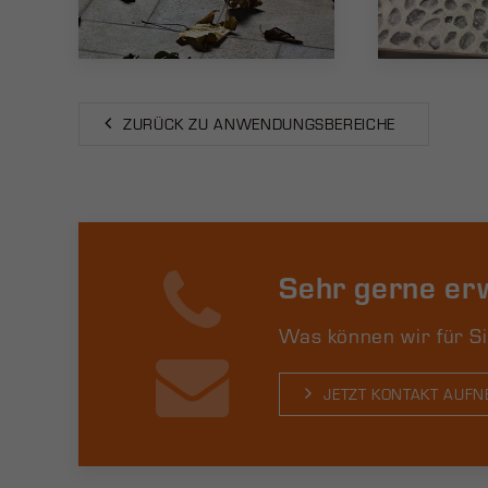
ZURÜCK ZU ANWENDUNGSBEREICHE
Sehr gerne erw
Was können wir für Si
JETZT KONTAKT AUF