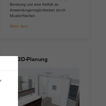
Beratung und eine Vielfalt an
Anwendungsmöglichkeiten durch
Musterflächen.
Mehr dazu
3D-Planung
r