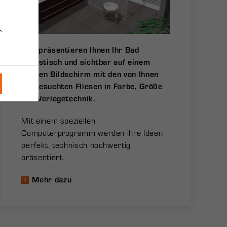
r
Wir präsentieren Ihnen Ihr Bad
realistisch und sichtbar auf einem
großen Bildschirm mit den von Ihnen
ausgesuchten Fliesen in Farbe, Größe
und Verlegetechnik.
Mit einem speziellen
Computerprogramm werden ihre Ideen
perfekt, technisch hochwertig
präsentiert.
Mehr dazu