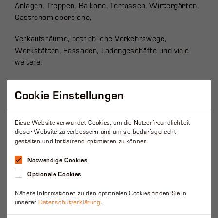
Anlagen, Treppen, Balkone, Terrassen, Wintergärten,
Gastronomiebereiche,
Verkaufsräume, betriebliche Verkehrswege,
Werkstätten, Fassaden, Ladengeschäfte und viele
weitere.
Cookie Einstellungen
Diese Website verwendet Cookies, um die Nutzerfreundlichkeit
dieser Website zu verbessern und um sie bedarfsgerecht
gestalten und fortlaufend optimieren zu können.
Notwendige Cookies
Optionale Cookies
Sehr gerne erwarten wir
Nähere Informationen zu den optionalen Cookies finden Sie in
unserer
Datenschutzerklärung
.
Ihre Anfrage!