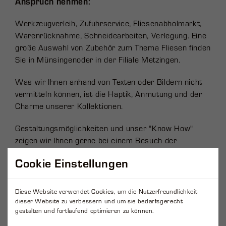
Anspruch nehmen:
Werkzeugverleih, Zufuhrservice, Fliesenabholmarkt,
Warenrücknahme, Schneidearbeiten, Verlegung. Eine
große Auswahl von Zubehör zum Thema Fliesen finden
Sie in Münsingen
oder in der Filiale Metzingen.
Was wir Ihnen anhand von Texten oder Bildern nicht
vermitteln können, ist die Haptik, Anmutung und der
Charme unserer Kollektionen.
Gestaltungsmöglichkeiten und unser "Know How"
zeigen wir Ihnen gerne bei einem Besuch der
Ausstellung in Münsingen.
Cookie Einstellungen
Diese Website verwendet Cookies, um die Nutzerfreundlichkeit
dieser Website zu verbessern und um sie bedarfsgerecht
gestalten und fortlaufend optimieren zu können.